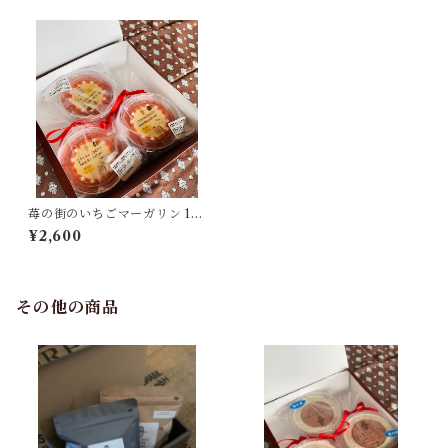
苺の街のいちごマーガリン 18
0gX3個入り【冷凍にてお届け
¥2,600
します】到着後は冷蔵庫(10度
以下)にて保管の上１週間～１
０日以内にお召し上がりくだ
さい
その他の商品