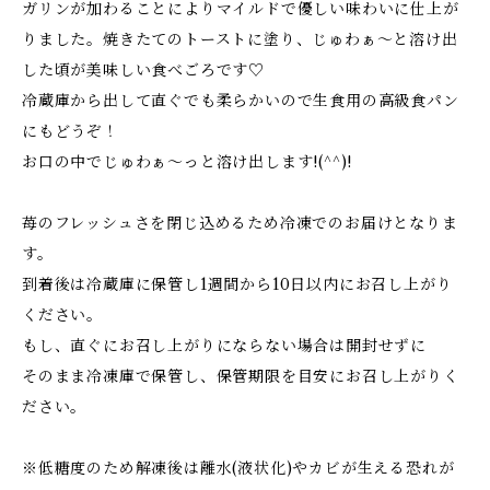
ガリンが加わることによりマイルドで優しい味わいに仕上が
りました。焼きたてのトーストに塗り、じゅわぁ～と溶け出
した頃が美味しい食べごろです♡
冷蔵庫から出して直ぐでも柔らかいので生食用の高級食パン
にもどうぞ！
お口の中でじゅわぁ～っと溶け出します!(^^)!
苺のフレッシュさを閉じ込めるため冷凍でのお届けとなりま
す。
到着後は冷蔵庫に保管し1週間から10日以内にお召し上がり
ください。
もし、直ぐにお召し上がりにならない場合は開封せずに
そのまま冷凍庫で保管し、保管期限を目安にお召し上がりく
ださい。
※低糖度のため解凍後は離水(液状化)やカビが生える恐れが