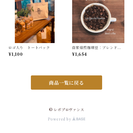
ロゴ入り トートバック
自家焙煎珈琲豆：ブレンド珈
琲２００ｇ【中深煎り】
¥1,100
¥1,654
商品一覧に戻る
© レボプロヴァンス
Powered by