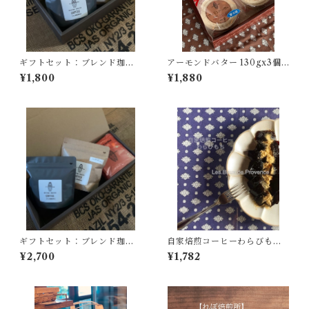
ギフトセット：ブレンド珈琲
アーモンドバター 130gx3個
１００ｇ・おすすめ珈琲豆１
入り【クール冷凍にてお届け
¥1,800
¥1,880
００ｇ
します】到着後は冷蔵庫(10度
以下)にて保管の上賞味期限に
関わらずお早めにお召し上が
りください。
ギフトセット：ブレンド珈琲
自家焙煎コーヒーわらびもち3
豆１００ｇ・おすすめ珈琲豆
個《夏期限定》【１３０ｇＸ3
¥2,700
¥1,782
１００ｇ・ドリップ珈琲5個
個入り】