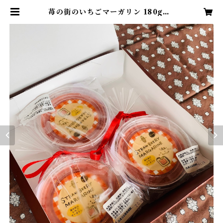
苺の街のいちごマーガリン 180gX3
個入り【冷凍にてお届けします】到
着後は冷蔵庫(10度以下)にて保管の
上１週間～１０日以内にお召し上が
りください | レボプロヴァンス