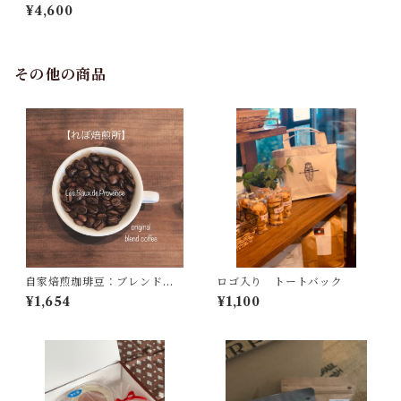
【クール冷蔵便】にてお届け
¥4,600
します到着後はすぐに冷蔵庫
へ保管の上、到着日の翌日ま
でにお召し上がりください。
その他の商品
自家焙煎珈琲豆：ブレンド珈
ロゴ入り トートバック
琲２００ｇ【中深煎り】
¥1,654
¥1,100