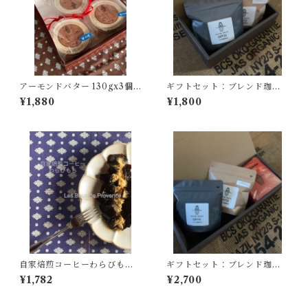
アーモンドバター 130gx3個
ギフトセット：ブレンド珈琲
入り【クール冷凍にてお届け
１００ｇ・おすすめ珈琲豆１
¥1,880
¥1,800
します】到着後は冷蔵庫(10度
００ｇ
以下)にて保管の上賞味期限に
関わらずお早めにお召し上が
りください。
自家焙煎コーヒーわらびもち3
ギフトセット：ブレンド珈琲
個《夏期限定》【１３０ｇＸ3
豆１００ｇ・おすすめ珈琲豆
¥1,782
¥2,700
個入り】
１００ｇ・ドリップ珈琲5個