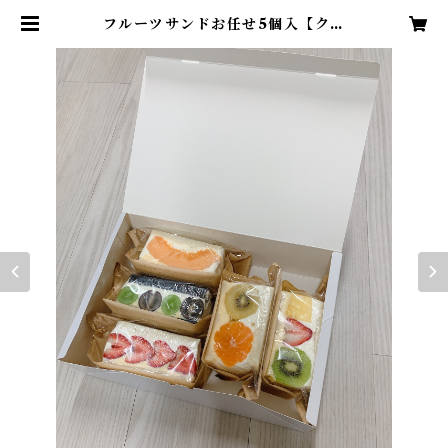
フルーツサンドお任せ5個入【クー
ル冷蔵便】にてお届けします到着後
はすぐに冷蔵庫へ保管の上、到着日
の翌日までにお召し上がりくださ
い。 | レボプロヴァンス