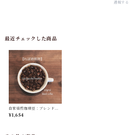
通報する
最近チェックした商品
自家焙煎珈琲豆：ブレンド珈
琲２００ｇ【中深煎り】
¥1,654