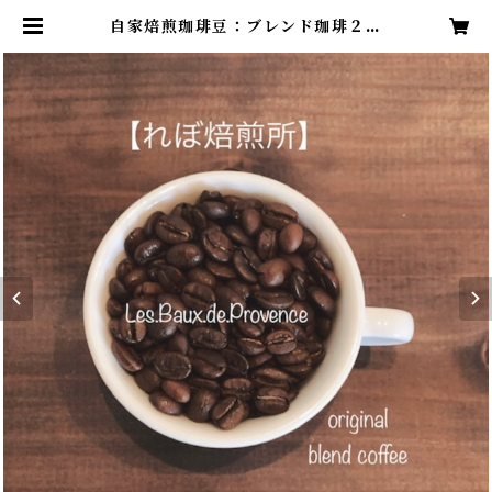
自家焙煎珈琲豆：ブレンド珈琲２０
０ｇ【中深煎り】 | レボプロヴァン
ス