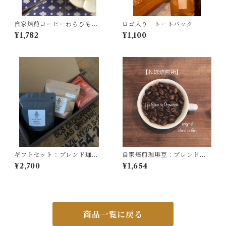
自家焙煎コーヒーわらびもち3
ロゴ入り トートバック
個《夏期限定》【１３０ｇＸ3
¥1,782
¥1,100
個入り】
ギフトセット：ブレンド珈琲
自家焙煎珈琲豆：ブレンド珈
豆１００ｇ・おすすめ珈琲豆
琲２００ｇ【中深煎り】
¥2,700
¥1,654
１００ｇ・ドリップ珈琲5個
商品一覧に戻る