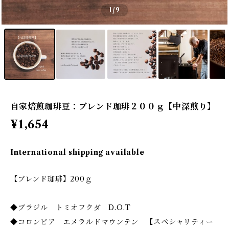
1
/9
自家焙煎珈琲豆：ブレンド珈琲２００ｇ【中深煎り】
¥1,654
International shipping available
【ブレンド珈琲】200ｇ
◆ブラジル トミオフクダ D.O.T
◆コロンビア エメラルドマウンテン 【スペシャリティー