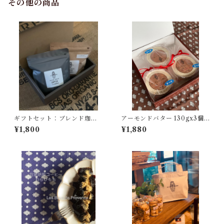
その他の商品
ギフトセット：ブレンド珈琲
アーモンドバター 130gx3個
１００ｇ・おすすめ珈琲豆１
入り【クール冷凍にてお届け
¥1,800
¥1,880
００ｇ
します】到着後は冷蔵庫(10度
以下)にて保管の上賞味期限に
関わらずお早めにお召し上が
りください。