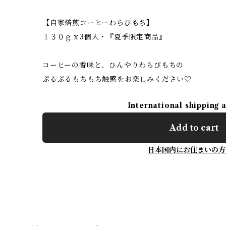
【自家焙煎コーヒーわらびもち】
１３０ｇｘ3個入・『夏季限定商品』
コーヒーの香味と、ひんやりわらびもちの
ぷるぷるもちもち触感をお楽しみください♡
International shipping 
Add to cart
日本国内にお住まいの方