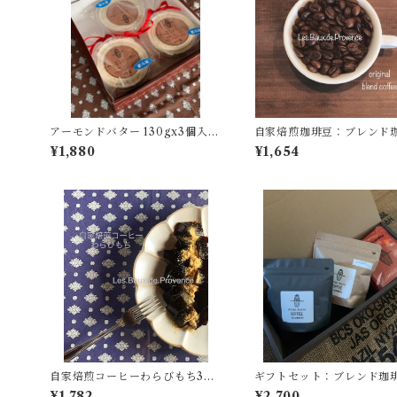
アーモンドバター 130gx3個入り
自家焙煎珈琲豆：ブレンド
【クール冷凍にてお届けします】
００ｇ【中深煎り】
¥1,880
¥1,654
到着後は冷蔵庫(10度以下)にて保
管の上賞味期限に関わらずお早め
にお召し上がりください。
自家焙煎コーヒーわらびもち3個
ギフトセット：ブレンド珈
《夏期限定》【１３０ｇＸ3個入
００ｇ・おすすめ珈琲豆１
¥1,782
¥2,700