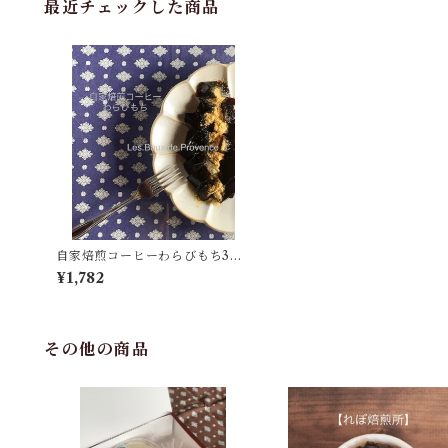
最近チェックした商品
自家焙煎コーヒーわらびもち3個
《夏期限定》【１３０ｇＸ3個入
¥1,782
り】
その他の商品