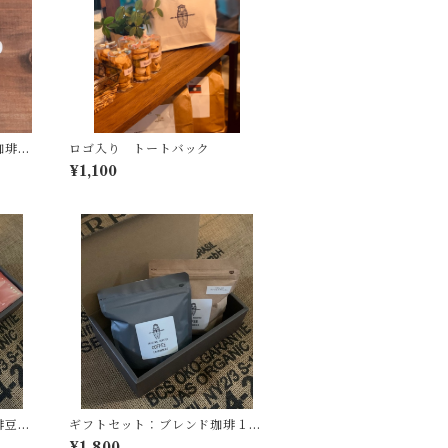
珈琲２
ロゴ入り トートバック
¥1,100
琲豆１
ギフトセット：ブレンド珈琲１０
００
０ｇ・おすすめ珈琲豆１００ｇ
¥1,800