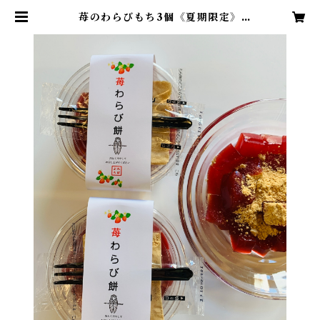
苺のわらびもち3個《夏期限定》
【１３０ｇＸ3個入り】 | レボプロ
ヴァンス