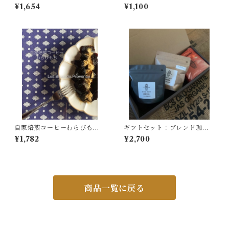
琲２００ｇ【中深煎り】
¥1,654
¥1,100
自家焙煎コーヒーわらびもち3
ギフトセット：ブレンド珈琲
個《夏期限定》【１３０ｇＸ3
豆１００ｇ・おすすめ珈琲豆
¥1,782
¥2,700
個入り】
１００ｇ・ドリップ珈琲5個
商品一覧に戻る