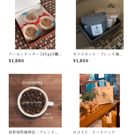
アーモンドバター 130gx3個
ギフトセット：ブレンド珈琲
入り【クール冷凍にてお届け
１００ｇ・おすすめ珈琲豆１
¥1,880
¥1,800
します】到着後は冷蔵庫(10度
００ｇ
以下)にて保管の上賞味期限に
関わらずお早めにお召し上が
りください。
自家焙煎珈琲豆：ブレンド珈
ロゴ入り トートバック