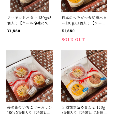
アーモンドバター 130gx3
日本のへそゴマ金胡麻バタ
個入り【クール冷凍にてお
ー130gX3個入り【クール
届けします】到着後は冷蔵
冷凍便にてお届けします】
¥1,880
¥1,880
庫(10度以下)にて保管の上
到着後は冷蔵庫(10度以下)
賞味期限に関わらずお早め
にて保管の上賞味期限に関
SOLD OUT
にお召し上がりください。
わらずお早めにお召し上が
りください。
苺の街のいちごマーガリン
３種類の詰め合わせ 130g
180gX3個入り【冷凍にて
x3個入り【冷凍にてお届