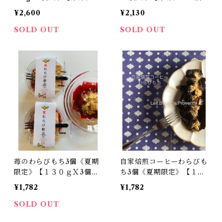
お届けします】到着後は冷
けします】到着後は冷蔵庫
¥2,600
¥2,130
蔵庫(10度以下)にて保管の
(10度以下)にて保管の上賞
上１週間～１０日以内にお
味期限に関わらずお早めに
SOLD OUT
SOLD OUT
召し上がりください
お召し上がりください。
苺のわらびもち3個《夏期
自家焙煎コーヒーわらびも
限定》【１３０ｇＸ3個入
ち3個《夏期限定》【１３
り】
０ｇＸ3個入り】
¥1,782
¥1,782
SOLD OUT