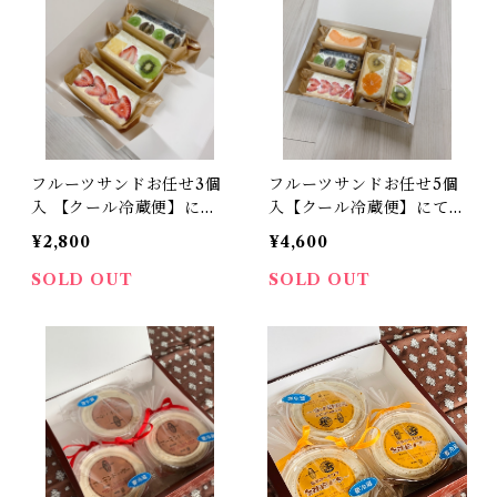
フルーツサンドお任せ3個
フルーツサンドお任せ5個
入 【クール冷蔵便】にて
入【クール冷蔵便】にてお
お届けします到着後はすぐ
届けします到着後はすぐに
¥2,800
¥4,600
に冷蔵庫へ保管の上、到着
冷蔵庫へ保管の上、到着日
日の翌日までにお召し上が
の翌日までにお召し上がり
SOLD OUT
SOLD OUT
りください。
ください。