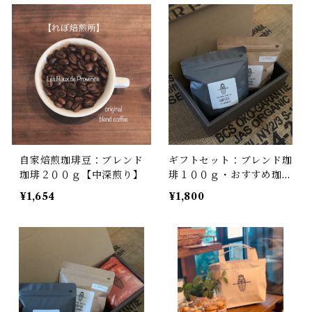
自家焙煎珈琲豆：ブレンド
ギフトセット：ブレンド珈
珈琲２００ｇ【中深煎り】
琲１００ｇ・おすすめ珈琲
豆１００ｇ
¥1,654
¥1,800